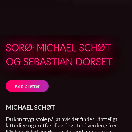
SORØ: MICHAEL SCHØT
OG SEBASTIAN DORSET
Køb biletter
MICHAEL SCHØT
Du kan trygt stole på, at hvis der findes ufatteligt
latterlige og uretfærdige ting sted i verden, så er
Michael Schøt komikeren, der opdager dem og