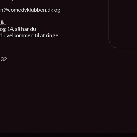
mon@comedyklubben.dk og
dk.
og 14, så har du
du velkommen til at ringe
432