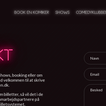
BOOK EN KOMIKER
SHOWS
COMEDYKLUBBE
KT
Navn
Email
shows, booking eller om
tid velkommen til at skrive
n.dk.
Besked
billetter, så vil det i de
samarbejdspartnere på
billetsystemet.