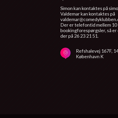
Simon kan kontaktes på si
Valdemar kan kontaktes på
valdemar@comedyklubben.
Der er telefontid mellem 10 
bookingforespørgsler, så er 
der på 26 23 21 51.
Refshalevej 167F, 1
København K