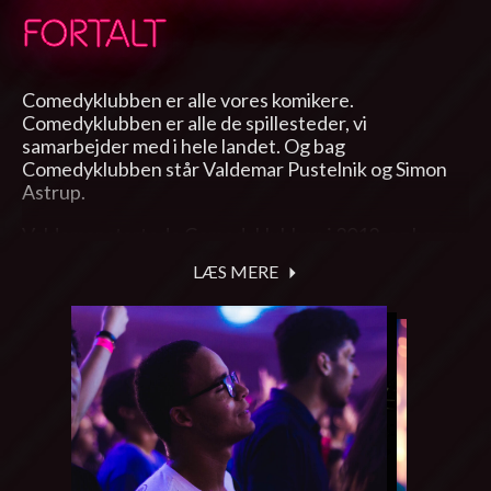
FORTALT
Comedyklubben er alle vores komikere.
Comedyklubben er alle de spillesteder, vi
samarbejder med i hele landet. Og bag
Comedyklubben står Valdemar Pustelnik og Simon
Astrup.
Valdemar startede Comedyklubben i 2012, og har nu
i mere end ti år samlet danskere over hele landet til
LÆS MERE
nogle megasjove aftener. Vennen Simon Astrup blev
hevet ind i begyndelsen af 2019 til bruge sin
virksomhedserfaring og for at hjælpe i
maskinrummet bag Comedyklubben…
Kontakt