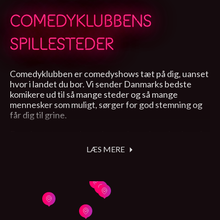
COMEDYKLUBBENS
SPILLESTEDER
Comedyklubben er comedyshows tæt på dig, uanset
hvor i landet du bor. Vi sender Danmarks bedste
komikere ud til så mange steder og så mange
mennesker som muligt, sørger for god stemning og
får dig til grine.
Brug kortet og se, hvor der er shows i nærheden af
dig.
LÆS MERE
Vi har lavet shows i mere end ti år, og kan ikke få nok,
så hvis du synes, at der alligevel mangler noget i
nærheden af dig, så giv os praj om, hvor du synes vi
skal lave flere shows.
Vi elsker at arbejde sammen med gode lokale
kræfter for at få en masse sjov op at stå.