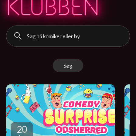
K
L
U
B
B
EN
Søg
20