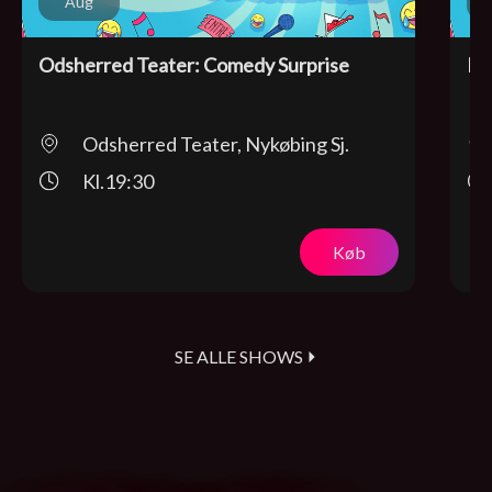
Aug
Odsherred Teater: Comedy Surprise
Fr
Odsherred Teater, Nykøbing Sj.
Kl.19:30
Køb
SE ALLE SHOWS