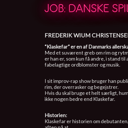
JOB: DANSKE SP
FREDERIK WIUM CHRISTENS
“Klaskefar” er en af Danmarks allersk
Med et suværent greb om rim og rytme 
er han er, som kun få andre, i stand til
fabelagtige ordblomster og musik.
I sit improv-rap show bruger han publi
rim, der overrasker og begejstrer.
Hvis du skal bruge et helt særligt, hum
ikke nogen bedre end Klaskefar.
Historien:
Klaskefar er historien om debutanten,
aften på at