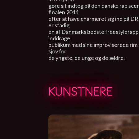
gøre sit indtog på den danske rap sc
finalen 2014
efter at have charmeret sig ind på D
er stadig
en af Danmarks bedste freestylerapper
inddrage
publikum med sine improviserede rim 
sjov for
de yngste, de unge og de ældre.
KUNSTNERE