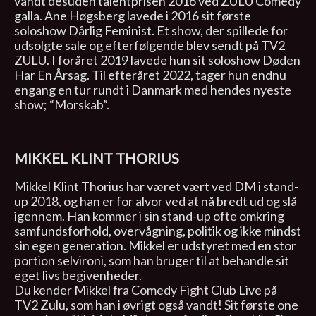
vandt desuden talentprisen 2016 ved ZULU Comedy
galla. Ane Høgsberg lavede i 2016 sit første
soloshow Dårlig Feminist. Et show, der spillede for
udsolgte sale og efterfølgende blev sendt på TV2
ZULU. I foråret 2019 lavede hun sit soloshow Døden
Har En Årsag. Til efteråret 2022, tager hun endnu
engang en tur rundt i Danmark med hendes nyeste
show; “Morskab”.
MIKKEL KLINT THORIUS
Mikkel Klint Thorius har været vært ved DM i stand-
up 2018, og han er for alvor ved at nå bredt ud og slå
igennem. Han kommer i sin stand-up ofte omkring
samfundsforhold, overvågning, politik og ikke mindst
sin egen generation. Mikkel er udstyret med en stor
portion selvironi, som han bruger til at behandle sit
eget livs begivenheder.
Du kender Mikkel fra Comedy Fight Club Live på
TV2 Zulu, som han i øvrigt også vandt! Sit første one