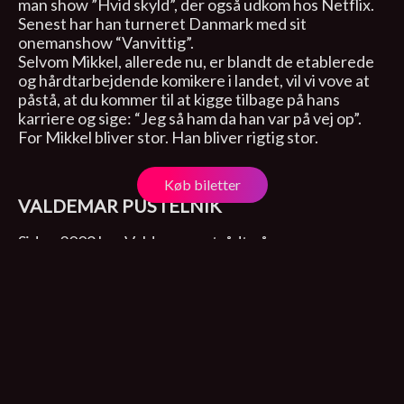
man show ”Hvid skyld”, der også udkom hos Netflix.
Senest har han turneret Danmark med sit
onemanshow “Vanvittig”.
Selvom Mikkel, allerede nu, er blandt de etablerede
og hårdtarbejdende komikere i landet, vil vi vove at
påstå, at du kommer til at kigge tilbage på hans
karriere og sige: “Jeg så ham da han var på vej op”.
For Mikkel bliver stor. Han bliver rigtig stor.
Køb biletter
VALDEMAR PUSTELNIK
Siden 2009 har Valdemar optrådt på scener over
hele landet. Som en af de få danske komikere
herhjemme, optræder Valdemar også på Engelsk, og
har bl.a. deltaget på Edinburgh Fringe Festival i
2012, 2013, 2014 og 2015. Valdemar er vært på
podcasten “Den dumme dumme quiz”, og spillet med
i en række tv-produktioner, bl.a. “Simon Talbots
Sketchshow” på TV2 Zulu og “Store Lars”, der vises
på TV3 i efteråret 2019.