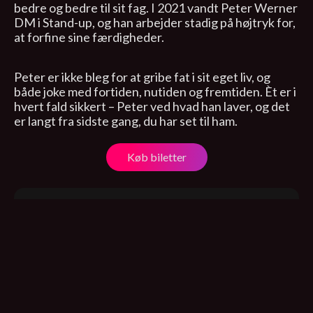
bedre og bedre til sit fag. I 2021 vandt Peter Werner
DM i Stand-up, og han arbejder stadig på højtryk for,
at forfine sine færdigheder.
Peter er ikke bleg for at gribe fat i sit eget liv, og
både joke med fortiden, nutiden og fremtiden. Èt er i
hvert fald sikkert – Peter ved hvad han laver, og det
er langt fra sidste gang, du har set til ham.
Køb biletter
Kultur- Erhvervscenter Jammerbugt
Søparken 2, Aabybro
6. september 2022, 20:00