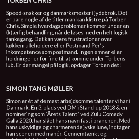
TORBEN CHRIS
Speed-snakker og danmarksmester i jydebrok. Det
er bare nogle af de titler man kan klistre på Torben
Chris. Simple hverdagsproblemer kommer under en
(k)ærlig behandling, når de løses med en helt logisk
tankegang. Det kan være frustrationer over
køkkenrulleholdere eller Postmand Per’s
inkompetence som postmand. Ingen emner eller
holdninger er for fine til, at komme under Torbens
lub. Er der mangel på logik, opdager Torben det!
SIMON TANG MØLLER
Simon er ét af de mest arbejdsomme talenter vi har i
Danmark. En 3. plads ved DM i Stand-up 2018 & en
nominering som “Årets Talent” ved Zulu Comedy
Galla 2020, har slået hans navn fast i branchen. Med
hans uskyldige og charmerende jyske lune, indtager
han scenen med manér. Gennemtænkt og