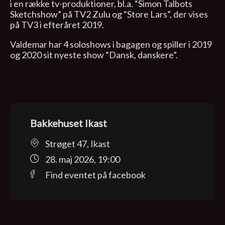
i en række tv-produktioner, bl.a. “Simon Talbots
Sketchshow” på TV2 Zulu og “Store Lars”, der vises
på TV3 i efteråret 2019.
Valdemar har 4 soloshows i bagagen og spiller i 2019
og 2020 sit nyeste show “Dansk, danskere”.
Bakkehuset Ikast
Strøget 47, Ikast
28. maj 2026, 19:00
Find eventet på facebook