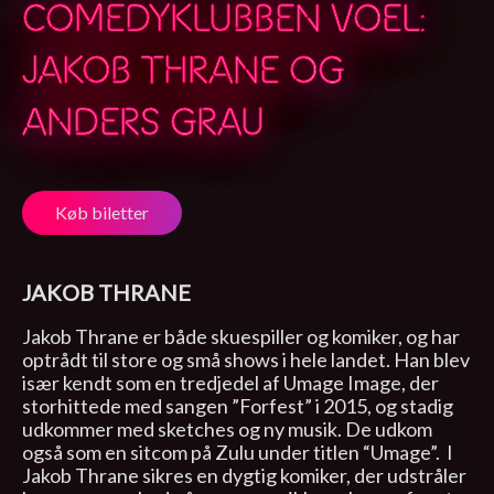
COMEDYKLUBBEN VOEL:
JAKOB THRANE OG
ANDERS GRAU
Køb biletter
JAKOB THRANE
Jakob Thrane er både skuespiller og komiker, og har
optrådt til store og små shows i hele landet. Han blev
især kendt som en tredjedel af Umage Image, der
storhittede med sangen ”Forfest” i 2015, og stadig
udkommer med sketches og ny musik. De udkom
også som en sitcom på Zulu under titlen “Umage”. I
Jakob Thrane sikres en dygtig komiker, der udstråler