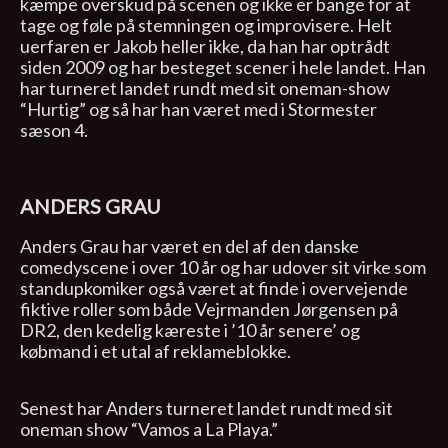
kæmpe overskud på scenen og ikke er bange for at
tage og føle på stemningen og improvisere. Helt
uerfaren er Jakob heller ikke, da han har optrådt
siden 2009 og har besteget scener i hele landet. Han
har turneret landet rundt med sit oneman-show
“Hurtig” og så har han været med i Stormester
sæson 4.
ANDERS GRAU
Anders Grau har været en del af den danske
comedyscene i over 10 år og har udover sit virke som
standupkomiker også været at finde i overvejende
fiktive roller som både Vejrmanden Jørgensen på
DR2, den kedelig kæreste i ’10 år senere’ og
købmand i et utal af reklameblokke.
Senest har Anders turneret landet rundt med sit
oneman show “Vamos a La Playa.”