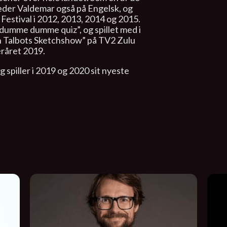
der Valdemar også på Engelsk, og
 Festival i 2012, 2013, 2014 og 2015.
dumme dumme quiz”, og spillet med i
on Talbots Sketchshow” på TV2 Zulu
eråret 2019.
 spiller i 2019 og 2020 sit nyeste