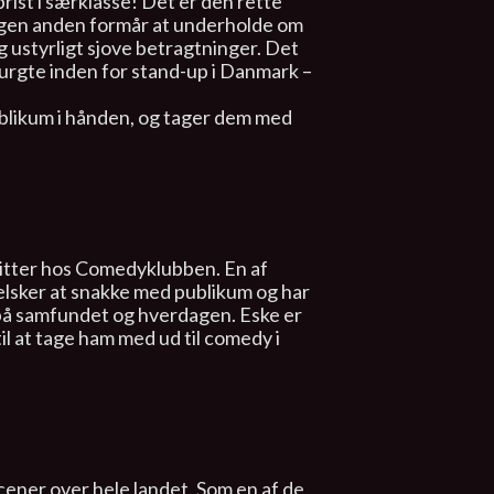
ist i særklasse! Det er den rette
ngen anden formår at underholde om
g ustyrligt sjove betragtninger. Det
purgte inden for stand-up i Danmark –
ublikum i hånden, og tager dem med
ritter hos Comedyklubben. En af
elsker at snakke med publikum og har
på samfundet og hverdagen. Eske er
il at tage ham med ud til comedy i
cener over hele landet. Som en af de