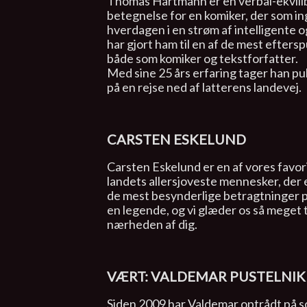
Thomas Hartmann er en verbal-ekvilibr
betegnelse for en komiker, der som i
hverdagen i en strøm af intelligente o
har gjort ham til en af de mest efters
både som komiker og tekstforfatter.
Med sine 25 års erfaring tager han p
på en rejse ned af latterens landevej.
CARSTEN ESKELUND
Carsten Eskelund er en af vores favo
landets allersjoveste mennesker, der 
de mest besynderlige betragtninger 
en legende, og vi glæder os så meget t
nærheden af dig.
VÆRT: VALDEMAR PUSTELNIK
Siden 2009 har Valdemar optrådt på s