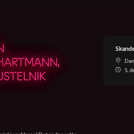
N
Skande
HARTMANN,
Dan
5. 
USTELNIK