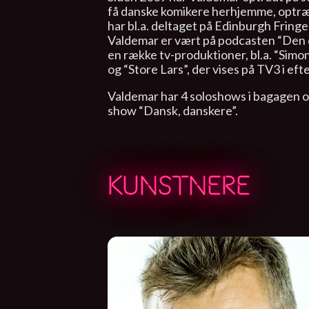
få danske komikere herhjemme, optræ
har bl.a. deltaget på Edinburgh Fringe
Valdemar er vært på podcasten “Den 
en række tv-produktioner, bl.a. “Sim
og “Store Lars”, der vises på TV3 i eft
Valdemar har 4 soloshows i bagagen og
show “Dansk, danskere”.
KUNSTNERE