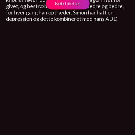
Køb biletter
givet, og bestræber sig på, at blive bedre og bedre,
for hver gang han optræder. Simon har haft en
depression og dette kombineret med hans ADD
diagnose, har han lært at se verden fra nogle helt
unikke vinkler, som kun kan fremtvinge latter og
glæde i selv de alvorlige emner. Glæd dig til at opleve
Simon Væver. Han er kommet for at blive.
Basaren Brønderslev
Nørregade 58, Brønderslev
3. oktober 2022, 19:00