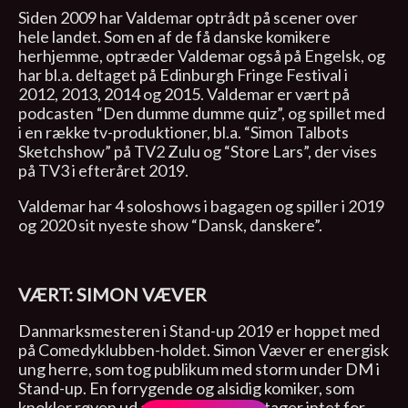
Siden 2009 har Valdemar optrådt på scener over
hele landet. Som en af de få danske komikere
herhjemme, optræder Valdemar også på Engelsk, og
har bl.a. deltaget på Edinburgh Fringe Festival i
2012, 2013, 2014 og 2015. Valdemar er vært på
podcasten “Den dumme dumme quiz”, og spillet med
i en række tv-produktioner, bl.a. “Simon Talbots
Sketchshow” på TV2 Zulu og “Store Lars”, der vises
på TV3 i efteråret 2019.
Valdemar har 4 soloshows i bagagen og spiller i 2019
og 2020 sit nyeste show “Dansk, danskere”.
VÆRT: SIMON VÆVER
Danmarksmesteren i Stand-up 2019 er hoppet med
på Comedyklubben-holdet. Simon Væver er energisk
ung herre, som tog publikum med storm under DM i
Stand-up. En forrygende og alsidig komiker, som
knokler røven ud af bukserne. Han tager intet for