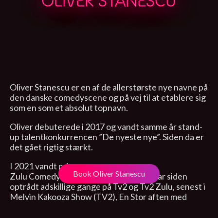
OLIVER STANESCU
Oliver Stanescu er en af de allerstørste nye navne på
den danske comedyscene og på vej til at etablere sig
som en som et absolut topnavn.
Oliver debuterede i 2017 og vandt samme år stand-
up talentkonkurrencen ”De nyeste nye”. Siden da er
det gået rigtig stærkt.
I 2021 vandt prisen som
Book Oliver Stanescu
Zulu Comedy Gallas ”Årets Talent”, og har siden
optrådt adskillige gange på Tv2 og Tv2 Zulu, senest i
Melvin Kakooza Show (TV2), En Stor aften med
Simon Talbot (TV2) og Zulu Open mic i 2021 og 2022
(TV2 Zulu).