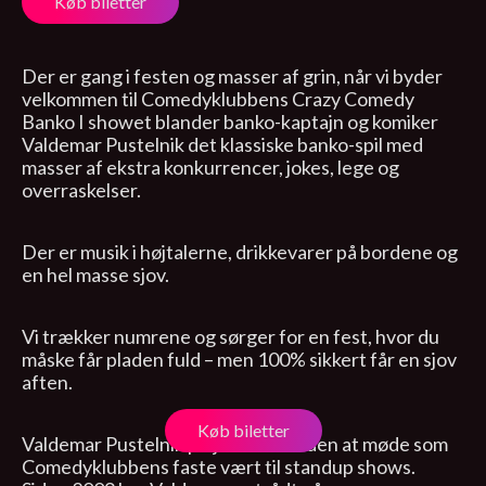
Køb biletter
Der er gang i festen og masser af grin, når vi byder
velkommen til Comedyklubbens Crazy Comedy
Banko I showet blander banko-kaptajn og komiker
Valdemar Pustelnik det klassiske banko-spil med
masser af ekstra konkurrencer, jokes, lege og
overraskelser.
Der er musik i højtalerne, drikkevarer på bordene og
en hel masse sjov.
Vi trækker numrene og sørger for en fest, hvor du
måske får pladen fuld – men 100% sikkert får en sjov
aften.
Køb biletter
Valdemar Pustelnik plejer du desuden at møde som
Comedyklubbens faste vært til standup shows.