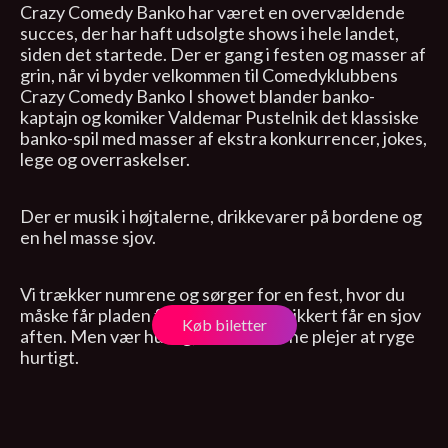
Crazy Comedy Banko har været en overvældende
succes, der har haft udsolgte shows i hele landet,
siden det startede. Der er gang i festen og masser af
grin, når vi byder velkommen til Comedyklubbens
Crazy Comedy Banko I showet blander banko-
kaptajn og komiker Valdemar Pustelnik det klassiske
banko-spil med masser af ekstra konkurrencer, jokes,
lege og overraskelser.
Der er musik i højtalerne, drikkevarer på bordene og
en hel masse sjov.
Vi trækker numrene og sørger for en fest, hvor du
måske får pladen fuld – men 100% sikkert får en sjov
Køb biletter
aften. Men vær hurtig, for billetterne plejer at ryge
hurtigt.
Valdemar Pustelnik plejer du desuden at møde som
Comedyklubbens faste vært til standup shows.