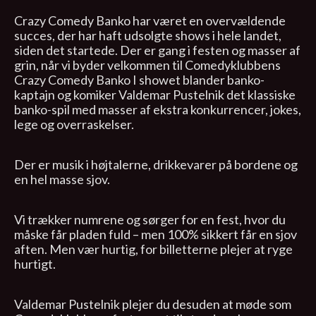
Crazy Comedy Banko har været en overvældende
succes, der har haft udsolgte shows i hele landet,
siden det startede. Der er gang i festen og masser af
grin, når vi byder velkommen til Comedyklubbens
Crazy Comedy Banko I showet blander banko-
kaptajn og komiker Valdemar Pustelnik det klassiske
banko-spil med masser af ekstra konkurrencer, jokes,
lege og overraskelser.
Der er musik i højtalerne, drikkevarer på bordene og
en hel masse sjov.
Vi trækker numrene og sørger for en fest, hvor du
måske får pladen fuld – men 100% sikkert får en sjov
aften. Men vær hurtig, for billetterne plejer at ryge
hurtigt.
Valdemar Pustelnik plejer du desuden at møde som