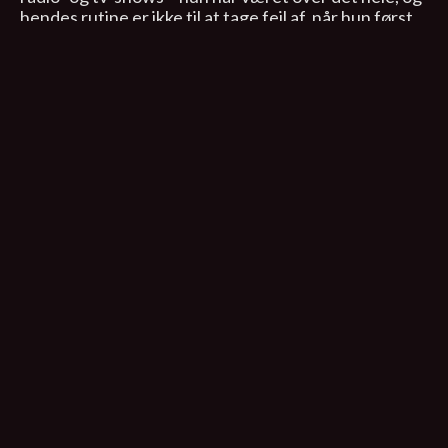
hendes rutine er ikke til at tage fejl af, når hun først
lægger salen ned.
Audrey var fantastisk
og hun tog virkelig alle
med storm.
Det var så godt