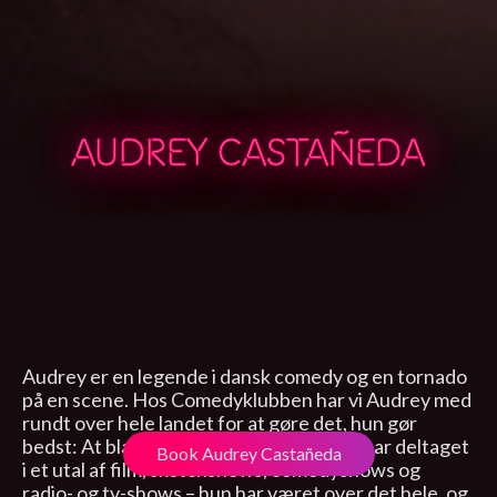
AUDREY CASTAÑEDA
Audrey er en legende i dansk comedy og en tornado
på en scene. Hos Comedyklubben har vi Audrey med
rundt over hele landet for at gøre det, hun gør
bedst: At blæse publikum bagover. Hun har deltaget
Book Audrey Castañeda
i et utal af film, sketchshows, comedyshows og
radio- og tv-shows – hun har været over det hele, og