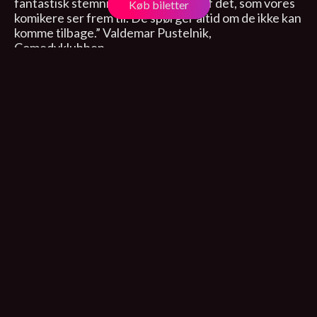
fantastisk stemning. Det er noget af det, som vores
Køb biletter
komikere ser frem til. De spørger altid om de ikke kan
komme tilbage.” Valdemar Pustelnik,
Comedyklubben.
Odsherred Teater, Nykøbing Sj.
Algade 36, Nykøbing Sj
21. august 2025, 19:30