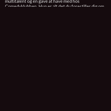
multitalent og en gave at have med hos
Comedyklubben. Hun er alt det du forestiller dig om
en forstadsfrue over 40, men med et dejligt drej af
selvironi og personlig humor.
Kolding Egnsteater
Fredericiagade 1
4. februar 2026, 19:30