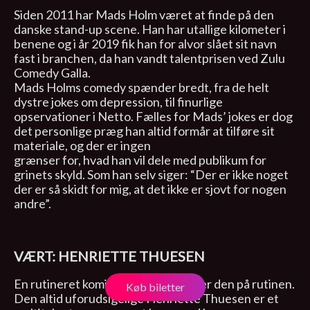
Siden 2011 har Mads Holm været at finde på den
danske stand-up scene. Han har utallige kilometer i
benene og i år 2019 fik han for alvor slået sit navn
fast i branchen, da han vandt talentprisen ved Zulu
Comedy Galla.
Mads Holms comedy spænder bredt, fra de helt
dystre jokes om depression, til finurlige
opservationer i Netto. Fælles for Mads’ jokes er dog
det personlige præg han altid formår at tilføre sit
materiale, og der er ingen
grænser for, hvad han vil dele med publikum for
grinets skyld. Som han selv siger: “Der er ikke noget
der er så skidt for mig, at det ikke er sjovt for nogen
andre”.
VÆRT: HENRIETTE THUESEN
En rutineret komiker, der aldrig tager den på rutinen.
Køb biletter
Den altid uforudsigelige Henriette Thuesen er et