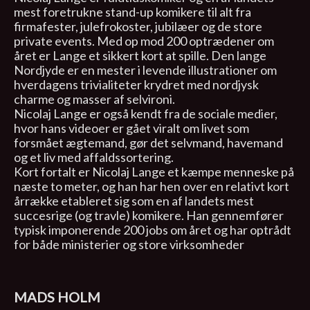
mest foretrukne stand-up komikere til alt fra
firmafester, julefrokoster, jubilæer og de store
private events. Med op mod 200 optrædener om
året er Lange et sikkert kort at spille. Den lange
Nordjyde er en mester i levende illustrationer om
hverdagens trivialiteter krydret med nordjysk
charme og masser af selvironi.
Nicolaj Lange er også kendt fra de sociale medier,
hvor hans videoer er gået viralt om livet som
forsmået ægtemand, gør det selvmand, havemand
og et liv med affaldssortering.
Kort fortalt er Nicolaj Lange et kæmpe menneske på
næste to meter, og han har hen over en relativt kort
årrække etableret sig som en af landets mest
succesrige (og travle) komikere. Han gennemfører
typisk imponerende 200 jobs om året og har optrådt
for både ministerier og store virksomheder
MADS HOLM