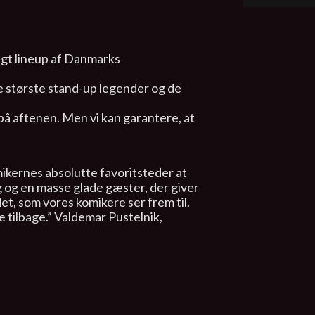
gt lineup af Danmarks
e største stand-up legender og de
på aftenen. Men vi kan garantere, at
ikernes absolutte favoritsteder at
 og en masse glade gæster, der giver
et, som vores komikere ser frem til.
 tilbage.” Valdemar Pustelnik,