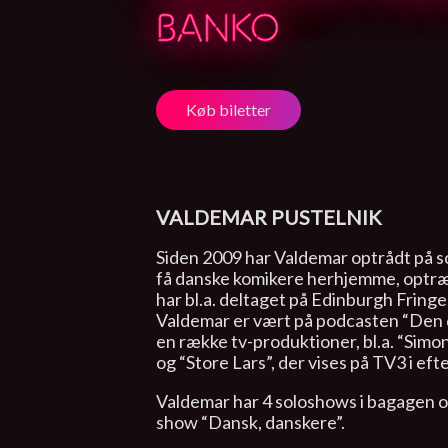
BANKO
Køb biletter
VALDEMAR PUSTELNIK
Siden 2009 har Valdemar optrådt på s
få danske komikere herhjemme, optræ
har bl.a. deltaget på Edinburgh Fringe
Valdemar er vært på podcasten “Den 
en række tv-produktioner, bl.a. “Sim
og “Store Lars”, der vises på TV3 i eft
Valdemar har 4 soloshows i bagagen og
show “Dansk, danskere”.