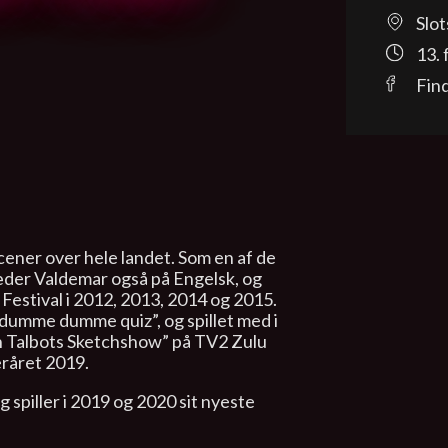
Slo
13. 
Fin
cener over hele landet. Som en af de
der Valdemar også på Engelsk, og
 Festival i 2012, 2013, 2014 og 2015.
dumme dumme quiz”, og spillet med i
on Talbots Sketchshow” på TV2 Zulu
eråret 2019.
 spiller i 2019 og 2020 sit nyeste